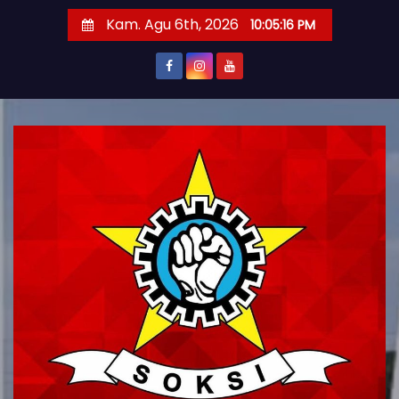
S
Kam. Agu 6th, 2026
10:05:17 PM
k
i
p
t
o
c
o
n
t
e
n
t