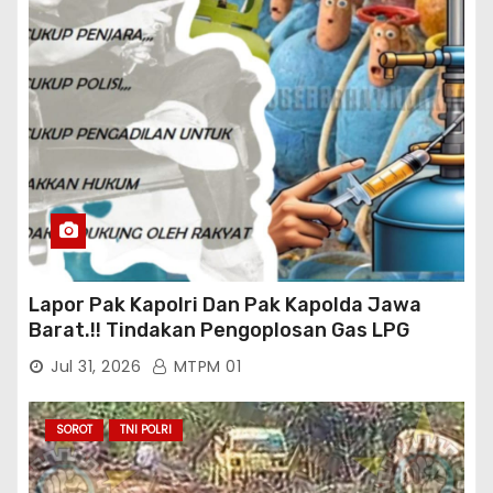
Lapor Pak Kapolri Dan Pak Kapolda Jawa
Barat.!! Tindakan Pengoplosan Gas LPG
Bersubsidi Marak Terjadi Di Kabupaten Bogor
Jul 31, 2026
MTPM 01
Persisnya di Babakan Madang: Tim
Aktifis/Jurnalis Meminta Pimpinan Polri Beri
Atensi Penindakan Sampai Penangkapan
SOROT
TNI POLRI
Terhadap Pelaku