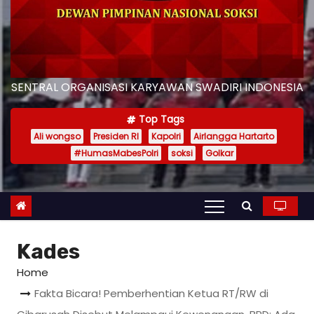
SENTRAL ORGANISASI KARYAWAN SWADIRI INDONESIA
Top Tags
Ali wongso
Presiden RI
Kapolri
Airlangga Hartarto
#HumasMabesPolri
soksi
Golkar
Kades
Home
Fakta Bicara! Pemberhentian Ketua RT/RW di