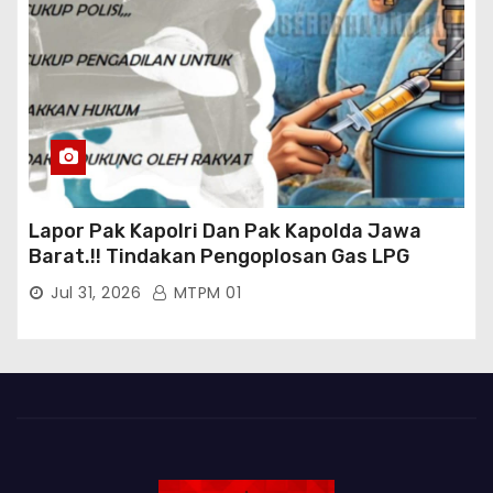
Lapor Pak Kapolri Dan Pak Kapolda Jawa
Barat.!! Tindakan Pengoplosan Gas LPG
Bersubsidi Marak Terjadi Di Kabupaten Bogor
Jul 31, 2026
MTPM 01
Persisnya di Babakan Madang: Tim
Aktifis/Jurnalis Meminta Pimpinan Polri Beri
Atensi Penindakan Sampai Penangkapan
Terhadap Pelaku