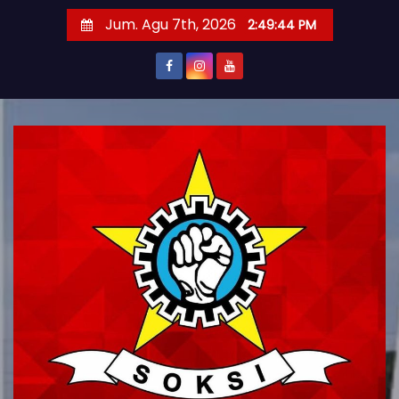
S
Jum. Agu 7th, 2026
2:49:45 PM
k
i
p
t
o
c
o
n
t
e
n
t