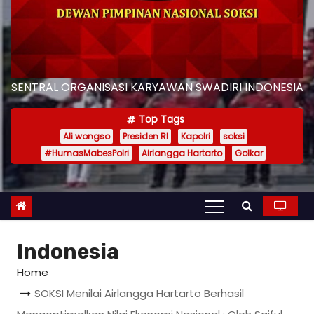
SENTRAL ORGANISASI KARYAWAN SWADIRI INDONESIA
Top Tags
Ali wongso
Presiden RI
Kapolri
soksi
#HumasMabesPolri
Airlangga Hartarto
Golkar
Indonesia
Home
SOKSI Menilai Airlangga Hartarto Berhasil