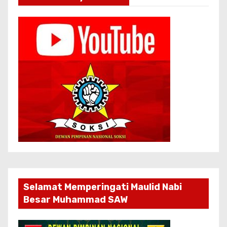
Selamat Memperingati Maulid Nabi
Besar Muhammad SAW