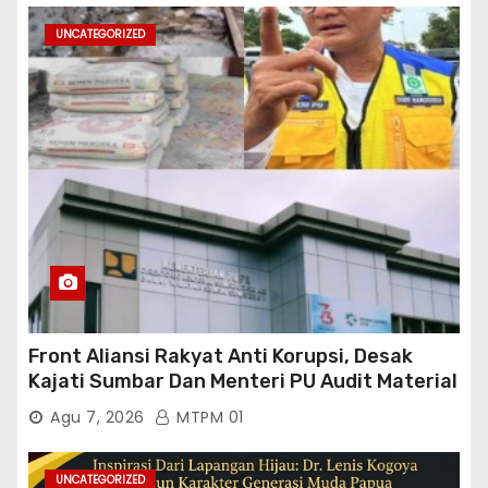
UNCATEGORIZED
Front Aliansi Rakyat Anti Korupsi, Desak
Kajati Sumbar Dan Menteri PU Audit Material
PT. Brantas Abipraya Kontrak No :
Agu 7, 2026
MTPM 01
06.Nopember 2025 s.d 31 Maret 2026
Sumber Dana: APBN Nilai Kontrak : Rp
76.130.630.000.00,- Diduga Ka.Balai BWSS V
UNCATEGORIZED