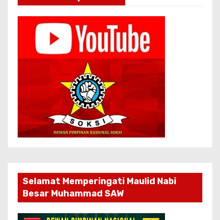
Selamat Memperingati Maulid Nabi
Besar Muhammad SAW