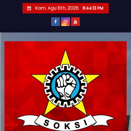
S
Kam. Agu 6th, 2026
8:44:14 PM
k
i
p
t
o
c
o
n
t
e
n
t