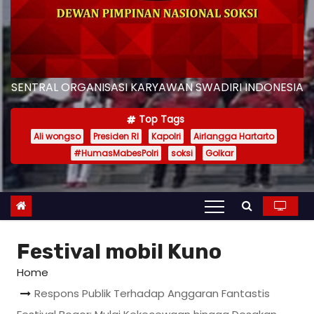
SENTRAL ORGANISASI KARYAWAN SWADIRI INDONESIA
Top Tags
Ali wongso
Presiden RI
Kapolri
Airlangga Hartarto
#HumasMabesPolri
soksi
Golkar
Festival mobil Kuno
Home
Respons Publik Terhadap Anggaran Fantastis