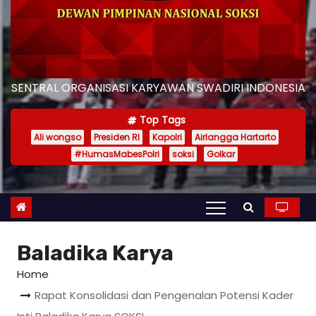
SENTRAL ORGANISASI KARYAWAN SWADIRI INDONESIA
Top Tags
Ali wongso
Presiden RI
Kapolri
Airlangga Hartarto
#HumasMabesPolri
soksi
Golkar
Baladika Karya
Home
Rapat Konsolidasi dan Pengenalan Potensi Kader