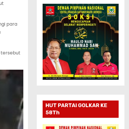
ut
ngi para
u
 tersebut
HUT PARTAI GOLKAR KE
58Th