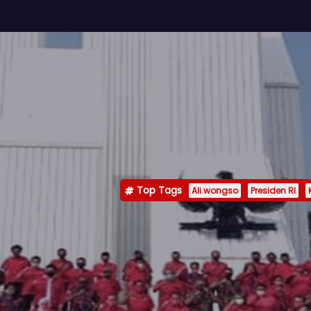
Top Tags
Ali wongso
Presiden RI