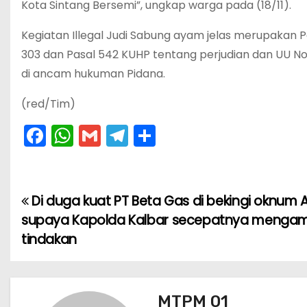
Kota Sintang Bersemi”, ungkap warga pada (18/11).
Kegiatan Illegal Judi Sabung ayam jelas merupakan
303 dan Pasal 542 KUHP tentang perjudian dan UU No
di ancam hukuman Pidana.
(red/Tim)
F
W
G
T
S
a
h
m
el
h
c
a
ai
e
ar
e
ts
l
gr
e
Di duga kuat PT Beta Gas di bekingi oknum 
N
b
A
a
supaya Kapolda Kalbar secepatnya mengam
a
o
p
m
tindakan
v
o
p
k
i
MTPM 01