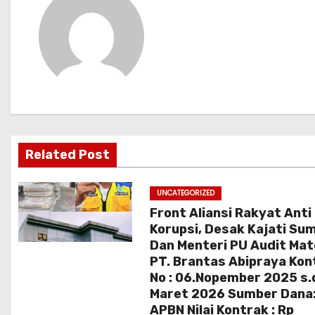
g
a
s
i
p
Related Post
o
s
UNCATEGORIZED
Front Aliansi Rakyat Anti
Korupsi, Desak Kajati Su
Dan Menteri PU Audit Mat
PT. Brantas Abipraya Kon
No : 06.Nopember 2025 s.
Maret 2026 Sumber Dana
APBN Nilai Kontrak : Rp