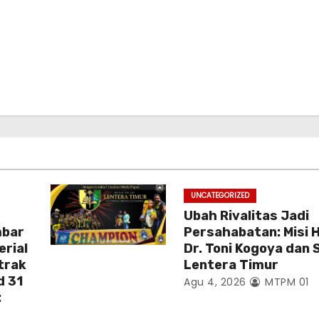
UNCATEGORIZED
Ubah Rivalitas Jadi
mbar
Persahabatan: Misi 
erial
Dr. Toni Kogoya dan 
trak
Lentera Timur
d 31
Agu 4, 2026
MTPM 01
: