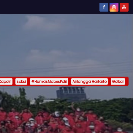
Kapolri
soksi
#HumasMabesPolri
Airlangga Hartarto
Golkar