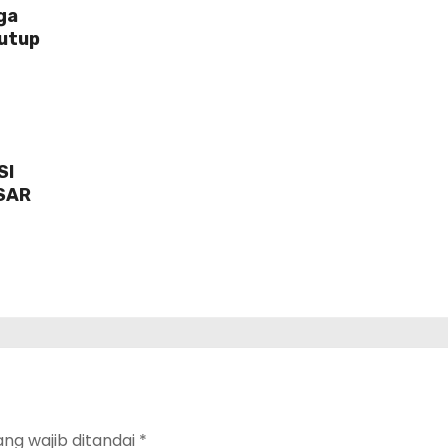
ga
Tutup
SI
SAR
ang wajib ditandai
*