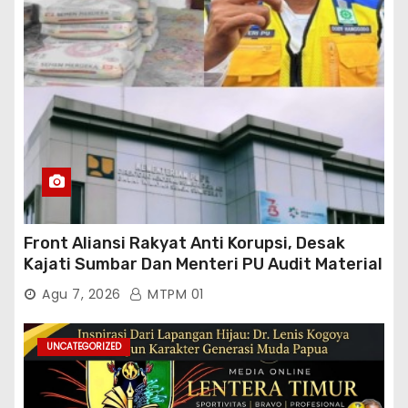
Front Aliansi Rakyat Anti Korupsi, Desak
Kajati Sumbar Dan Menteri PU Audit Material
PT. Brantas Abipraya Kontrak No :
Agu 7, 2026
MTPM 01
06.Nopember 2025 s.d 31 Maret 2026
Sumber Dana: APBN Nilai Kontrak : Rp
76.130.630.000.00,- Diduga Ka.Balai BWSS V
UNCATEGORIZED
Padang Tutup Mata