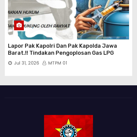
Lapor Pak Kapolri Dan Pak Kapolda Jawa
Barat.!! Tindakan Pengoplosan Gas LPG
Bersubsidi Marak Terjadi Di Kabupaten Bogor
Jul 31, 2026
MTPM 01
Persisnya di Babakan Madang: Tim
Aktifis/Jurnalis Meminta Pimpinan Polri Beri
Atensi Penindakan Sampai Penangkapan
Terhadap Pelaku