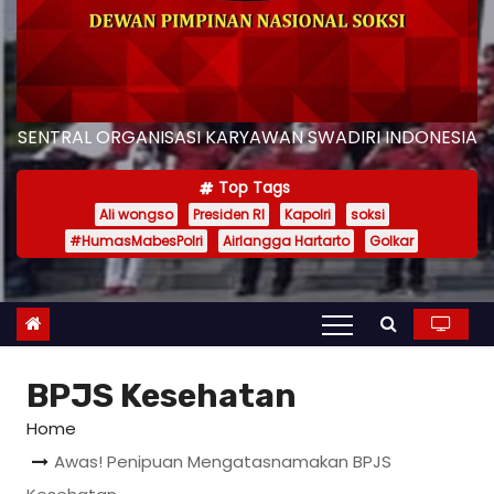
SENTRAL ORGANISASI KARYAWAN SWADIRI INDONESIA
Top Tags
Ali wongso
Presiden RI
Kapolri
soksi
#HumasMabesPolri
Airlangga Hartarto
Golkar
BPJS Kesehatan
Home
Awas! Penipuan Mengatasnamakan BPJS